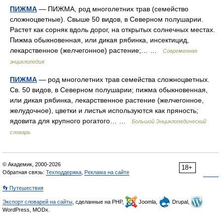
ПИЖМА
— ПИЖМА, род многолетних трав (семейство
сложноцветные). Свыше 50 видов, в Северном полушарии.
Растет как сорняк вдоль дорог, на открытых солнечных местах.
Пижма обыкновенная, или дикая рябинка, инсектицид,
лекарственное (желчегонное) растение;… …
Современная
энциклопедия
ПИЖМА
— род многолетних трав семейства сложноцветных.
Св. 50 видов, в Северном полушарии; пижма обыкновенная,
или дикая рябинка, лекарственное растение (желчегонное,
желудочное), цветки и листья используются как пряность;
ядовита для крупного рогатого… …
Большой Энциклопедический
словарь
© Академик, 2000-2026
18+
Обратная связь:
Техподдержка
,
Реклама на сайте
👣 Путешествия
Экспорт словарей на сайты
, сделанные на PHP,
Joomla,
Drupal,
WordPress, MODx.