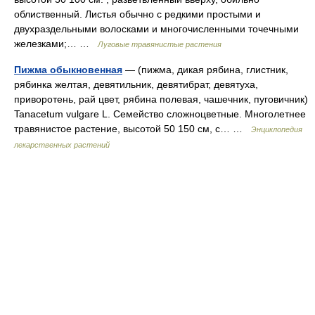
облиственный. Листья обычно с редкими простыми и
двухраздельными волосками и многочисленными точечными
железками;… …
Лyговые травянистые растения
Пижма обыкновенная
— (пижма, дикая рябина, глистник,
рябинка желтая, девятильник, девятибрат, девятуха,
приворотень, рай цвет, рябина полевая, чашечник, пуговичник)
Tanacetum vulgare L. Семейство сложноцветные. Многолетнее
травянистое растение, высотой 50 150 см, с… …
Энциклопедия
лекарственных растений