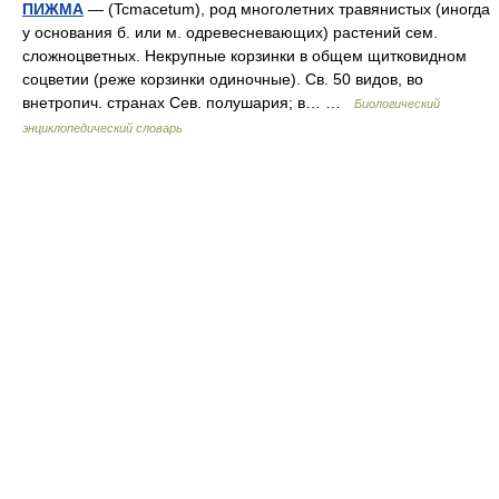
ПИЖМА
— (Tcmacetum), род многолетних травянистых (иногда
у основания б. или м. одревесневающих) растений сем.
сложноцветных. Некрупные корзинки в общем щитковидном
соцветии (реже корзинки одиночные). Св. 50 видов, во
внетропич. странах Сев. полушария; в… …
Биологический
энциклопедический словарь